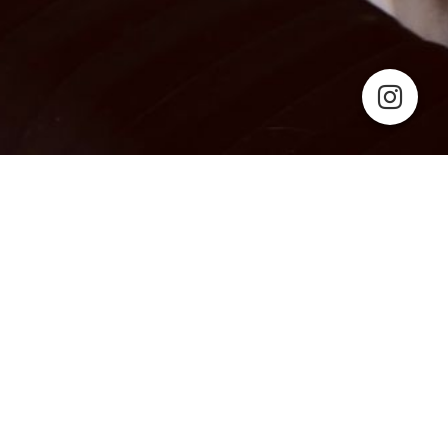
Cookie-Einstellungen
Diese Webseite verwendet Cookies, um Besuchern ein optimales
Nutzererlebnis zu bieten. Bestimmte Inhalte von Drittanbietern werden
nur angezeigt, wenn die entsprechende Option aktiviert ist. Die
Datenverarbeitung kann dann auch in einem Drittland erfolgen.
Weitere Informationen hierzu in der Datenschutzerklärung.
Willkommen bei Sport in the City!
Workout... and love yourself
Technisch notwendige
Diese Cookies sind zum Betrieb der Webseite notwendig, z.B. zum
Kurse für Erwachsene
Schutz vor Hackerangriffen und zur Gewährleistung eines
konsistenten und der Nachfrage angepassten Erscheinungsbilds der
Kurse für Kinder
Seite.
Firmen und Vereinstraining
Analytische
Personaltraining
Diese Cookies werden verwendet, um das Nutzererlebnis weiter zu
optimieren. Hierunter fallen auch Statistiken, die dem